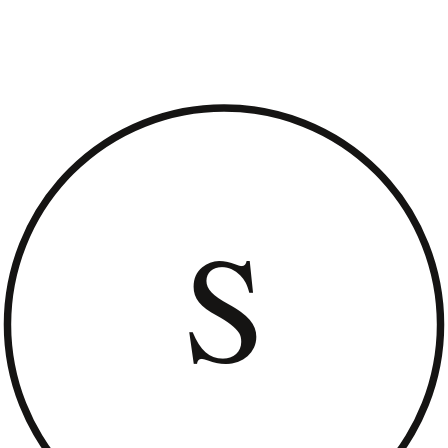
vos cils naturels et à leur donner un aspect lifté. Les artistes du cil
appliquent méticuleusement une solution spécialement formulée qui
recourbe et soulève vos cils à partir de la base. Cela crée une illusion
de cils plus longs et plus volumineux, encadrant magnifiquement
vos yeux.
Des avantages qui vont au-delà de la
beauté
Outre l'attrait esthétique évident, le lifting des cils offre des
avantages fonctionnels. Ils permettent de gagner du temps le matin
en éliminant les recourbe-cils et le mascara. En outre, ils sont parfaits
pour les personnes dont les cils sont droits ou orientés vers le bas,
car ils permettent d'obtenir un regard large qui met en valeur les
traits naturels de la personne.
Conseils d'entretien pour des cils relevés
de longue durée
Quelques gestes simples suffisent pour entretenir vos cils relevés.
Évitez de mouiller vos cils pendant les 24 à 48 heures qui suivent le
traitement, afin de permettre au cil de se fixer. Évitez les produits de