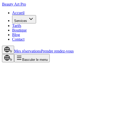
Beauty Art Pro
Accueil
Services
Tarifs
Boutique
Blog
Contact
Mes réservations
Prendre rendez-vous
fr
fr
Basculer le menu
Accueil
Actualités
Améliorer la beauté naturellement : La magie du lifting des cils
dévoilée
20 août 2023
3
min de lecture
Améliorer la beauté