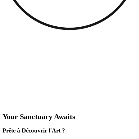
maquillage à base d'huile afin de ne pas affaiblir prématurément le
cil lifté. Un brossage régulier à l'aide d'une brosse à mascara propre
permet de maintenir les cils alignés et séparés, préservant ainsi les
effets du lifting.
Conclusion
Le lifting des cils est un moyen captivant de rehausser votre beauté
naturelle, en offrant un cadre éblouissant à vos yeux. Comprendre le
processus, profiter des avantages et s'engager à suivre les soins
appropriés permet de garantir que le lifting des cils est à la fois
enchanteur et durable.
Passer à l’étape suivante
Vous souhaitez relier ces informations à votre situation ?
Consultez
les créneaux pour Améliorer la beauté naturellement : La magie du
lifting des cils dévoilée
.
Your Sanctuary Awaits
Prête à Découvrir l'Art ?