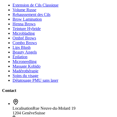
Extension de Cils Classique
Volume Russe
Rehaussement des Cils
Brow Lamination
Henna Brows
Teinture Hybride
Microblading
Ombré Brows
Combo Brows
Lips Blush
Beauty Angels
Épilation
Microneedling
Massage Kobido
Madérothérapie
Soins du visage
Détatouage PMU sans laser
Contact
Localisation
Rue Neuve-du-Molard 19
1204 Genève
Suisse