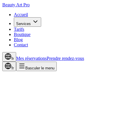
Beauty Art Pro
Accueil
Services
Tarifs
Boutique
Blog
Contact
Mes réservations
Prendre rendez-vous
fr
fr
Basculer le menu
Accueil
Actualités
Cils Volume Russe : L’Art de Sublimer Votre Regard
10 mars 2024
3
min de lecture
Cils Volume Russe : L’Art de