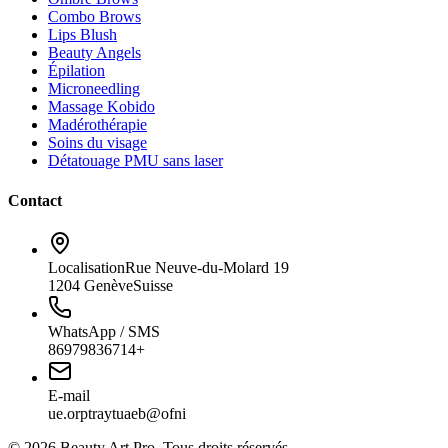
Combo Brows
Lips Blush
Beauty Angels
Épilation
Microneedling
Massage Kobido
Madérothérapie
Soins du visage
Détatouage PMU sans laser
Contact
Localisation
Rue Neuve-du-Molard 19
1204 Genève
Suisse
WhatsApp / SMS
86979836714+
E-mail
ue.orptraytuaeb@ofni
© 2026 Beauty Art Pro. Tous droits réservés.