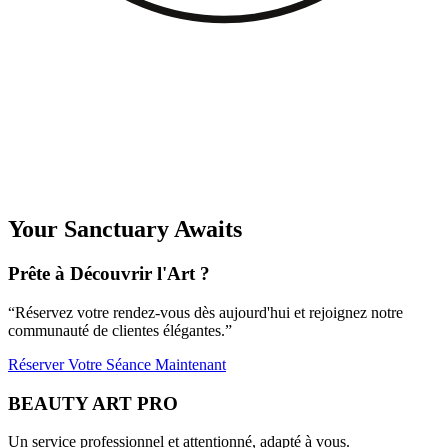
Évitez l’Eau Chaude
: Optez pour des douches tièdes. L’eau
chaude peut affaiblir la colle.
Retouches Régulières
: Pour maintenir l’effet, prévoyez des
retouches toutes les 2 à 3 semaines.
Passer à l’étape suivante
Vous souhaitez relier ces informations à votre situation ?
Consultez
les créneaux pour Cils Volume Russe : L’Art de Sublimer Votre
Regard
.
Your Sanctuary Awaits
Prête à Découvrir l'Art ?
“
Réservez votre rendez-vous dès aujourd'hui et rejoignez notre
communauté de clientes élégantes.
”
Réserver Votre Séance Maintenant
BEAUTY ART PRO
Un service professionnel et attentionné, adapté à vous.