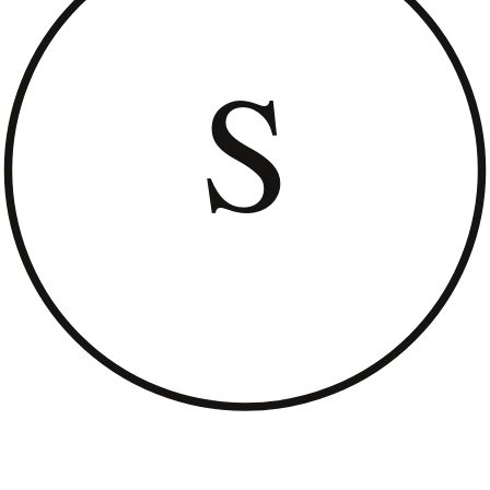
matériel stérilisés pour garantir la sécurité et l'hygiène de la
procédure.
Le Microblading Sourcils est-il Fait Pour Vous?
Le microblading sourcils est une technique adaptée à un large
public. Elle est idéale pour:
Les personnes ayant des sourcils clairsemés ou fins qui
souhaitent les redensifier.
Celles et ceux qui ont perdu leurs sourcils suite à une maladie
ou à un traitement médical.
Les personnes qui souhaitent corriger une asymétrie des
sourcils.
Celles et ceux qui en ont assez de dessiner leurs sourcils tous
les matins et qui recherchent une solution plus durable.
Cependant, il est important de noter que le microblading sourcils
n'est pas adapté à tout le monde. Il est déconseillé aux femmes
enceintes ou allaitantes, aux personnes souffrant de certaines
maladies de la peau (eczéma, psoriasis) ou ayant des troubles de la
coagulation sanguine. En cas de doute, il est important de consulter
un médecin avant de prendre rendez-vous pour un microblading
sourcils.