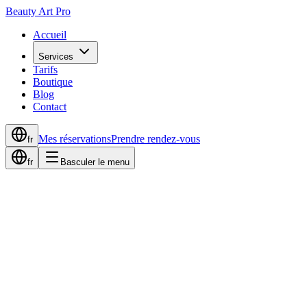
Beauty Art Pro
Accueil
Services
Tarifs
Boutique
Blog
Contact
Mes réservations
Prendre rendez-vous
fr
fr
Basculer le menu
Accueil
Actualités
Microblading Sourcils: Obtenez des Sourcils Parfaits et Naturels
20 mars 2024
4
min de lecture
Microblading Sourcils: