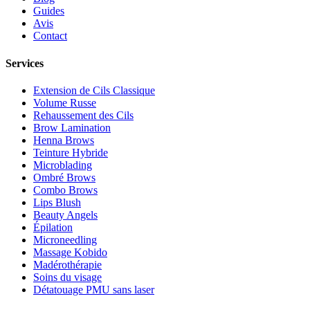
Guides
Avis
Contact
Services
Extension de Cils Classique
Volume Russe
Rehaussement des Cils
Brow Lamination
Henna Brows
Teinture Hybride
Microblading
Ombré Brows
Combo Brows
Lips Blush
Beauty Angels
Épilation
Microneedling
Massage Kobido
Madérothérapie
Soins du visage
Détatouage PMU sans laser